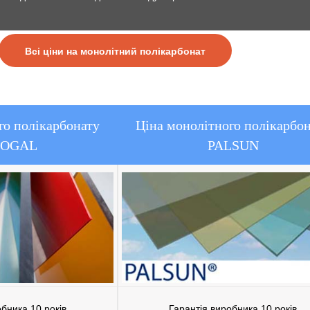
Всі ціни на монолітний полікарбонат
го полікарбонату
Ціна монолітного полікарбо
OGAL
PALSUN
обника 10 років
Гарантія виробника 10 років