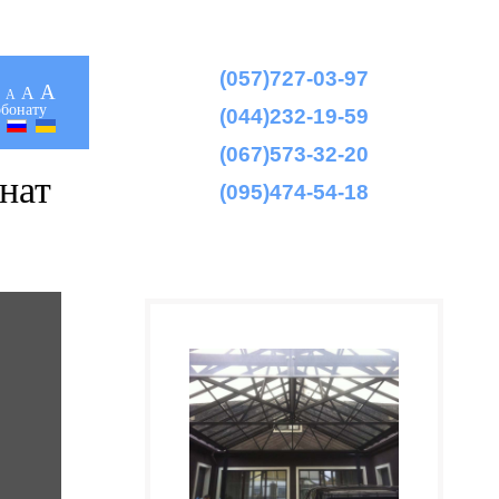
(057)727-03-97
A
A
A
рбонату
(044)232-19-59
(067)573-32-20
нат
(095)474-54-18