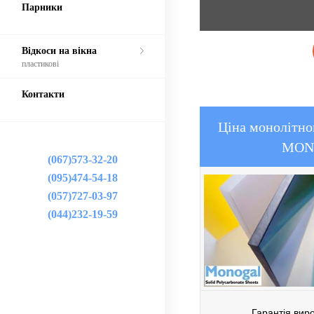
Парники
Відкоси на вікна
пластикові
Контакти
Ціна монолітно
MON
(067)573-32-20
(095)474-54-18
(057)727-03-97
(044)232-19-59
Гарантія вир