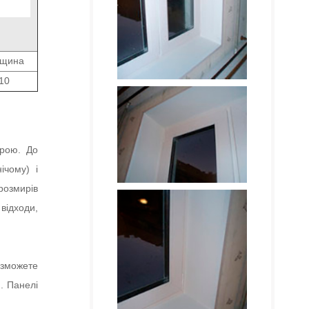
вщина
10
урою. До
ічому) і
розмирів
відходи,
 зможете
. Панелі