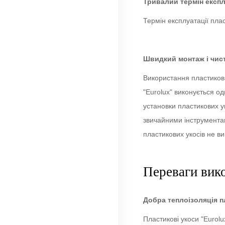
Тривалий термін експл
Термін експлуатації плас
Швидкий монтаж і чис
Використання пластикових
"Eurolux" виконується од
установки пластикових 
звичайними інструментам
пластикових укосів не в
Переваги вико
Добра теплоізоляція п
Пластикові укоси "Eurolu