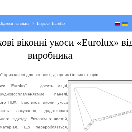
Відкоси на вікна
>
Відкоси Eurolux
ові віконні укоси «Eurolux» ві
виробника
x" призначені для віконних, дверних і інших отворів.
коси "Eurolux" — досить міцні,
рудновоспламеняємиє панелі,
ого ПВХ. Пластикові віконні укоси
ають лакування, додаткового
ного відходу. Екологічно чистий,
атеріал, що переробляється,