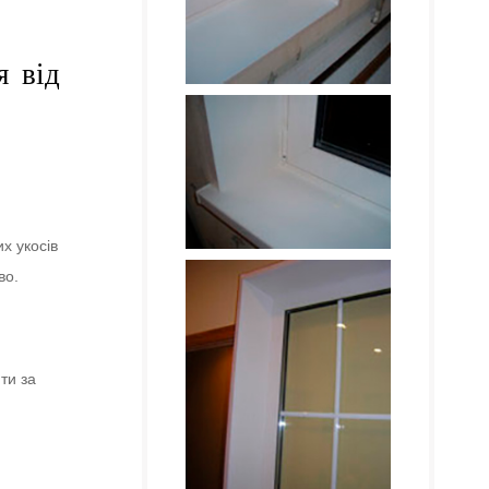
я від
х укосів
во.
ти за