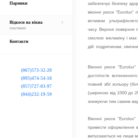
Парники
забезпечує безпеку здор
віконні укоси "Eurolux" 
впливом ультрафіолет
Відкоси на вікна
пластикові
часу. Верхня поверхня 
смолою меламіну і має 
Контакти
дій: подряпинам, хімічним
Віконні укоси "Eurolu
(067)573-32-20
достоїнств вспененного
(095)474-54-18
повний збіг кольору (бі
(057)727-03-97
(шириною від 1000 до 20
(044)232-19-59
знижуючи тим самим вар
Віконні укоси "Eurolux
привести оформлення ві
випускаються не лише м