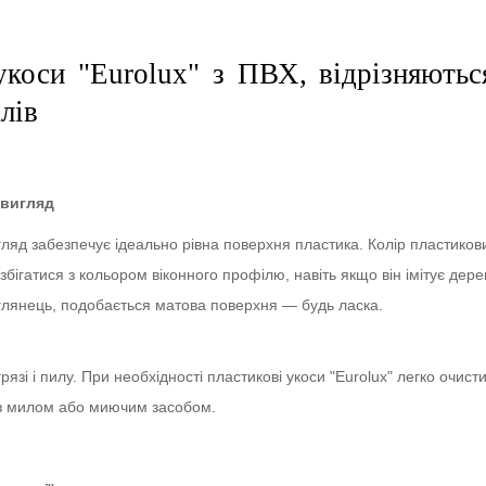
укоси "Eurolux" з ПВХ, відрізняютьс
лів
 вигляд
ляд забезпечує ідеально рівна поверхня пластика. Колір пластикови
збігатися з кольором віконного профілю, навіть якщо він імітує дере
глянець, подобається матова поверхня — будь ласка.
язі і пилу. При необхідності пластикові укоси "Eurolux" легко очисти
з милом або миючим засобом.