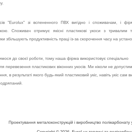
у.
сів "Eurolux" зі вспененного ПВХ вигідно і споживачам, і фір
кою. Споживач отримує якісні пластикові укоси з тривалим 
ки збільшують продуктивність праці із-за скорочення часу на устано
имося до своєї роботи, тому наша фірма використовує спеціально
я перевезення пластикових віконних укосів. Ми ніколи не допусти
ня, в результаті якого будь-який пластиковий укіс, навіть укіс сам 
 подряпаний.
Проектування металоконструкцій і виробництво полікарбонату
Copyright © 2026. EuroLux теплиці та полікарбон