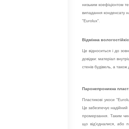
низьким коефіцієнтом те
випадання конденсату н
"Eurolux".
Відмінна вологостійкі
Це відноситься і до зов
довідки: матеріал внутр
стенів будівель, а тако
Паронепроникна пласти
Пластикові укоси "Euro
Це забезпечує надійний з
промерзання. Таким чин
що від'єдналися, або п