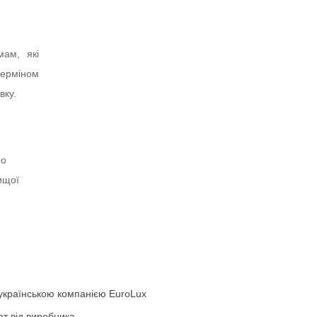
мам, які
терміном
вку.
мо
вищої
 українською компанією
EuroLux
ат від виробника.