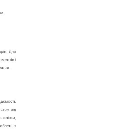
на
арів. Для
аментів і
зання.
аємості.
истом від
аклівки,
облені з