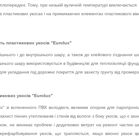
плопередачі. Тому, при низькій вуличній температурі виключається
а пластикових укосах і на примикаючих елементах пластикового вік
сть пластикових укосів "Eurolux"
нішнього і до внутрішнього шару, а також до клейового з'єднання ш
ішнього шару використовується в будівництві для теплоізоляції фунд
ж для укладання під дорожнє покриття для захисту грунту від промер
кових укосів "Eurolux"
lux" зі вспененного ПВХ володіють великим опором для паропроніц
ахист пінних утеплювачів і стенів від вологи з боку укосів, що є зах
ом, не виникає проблем і додаткових витрат на ремонт частин шп
ерефарбовування укосів, що трапляється, якщо віконні укоси зр