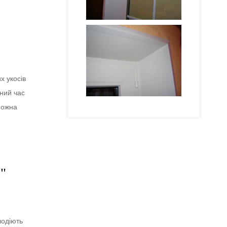
х укосів
вний час
можна
"
лодіють