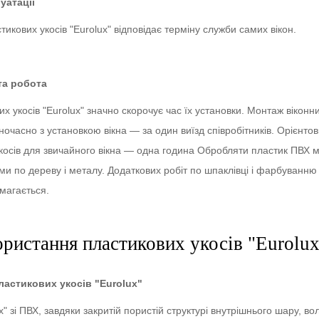
уатації
тикових укосів "Eurolux" відповідає терміну служби самих вікон.
та робота
 укосів "Eurolux" значно скорочує час їх установки. Монтаж віконни
ночасно з установкою вікна — за один виїзд співробітників. Орієнто
укосів для звичайного вікна — одна година Обробляти пластик ПВХ 
и по дереву і металу. Додаткових робіт по шпаклівці і фарбуванню
имагається.
ристання пластикових укосів "Eurolux
ластикових укосів "Eurolux"
x" зі ПВХ, завдяки закритій пористій структурі внутрішнього шару, во