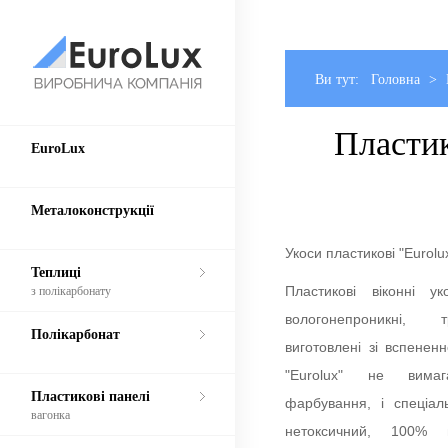
Ви тут:
Головна
>
EuroLux
Пластик
EuroLux
Металоконструкції
Теплиці
Металоконструкції
Полікарбонат
Укоси пластикові "Eurolu
Теплиці
Пластикові панелі
з полікарбонату
Пластикові віконні у
вологонепроникні, т
Парники
Полікарбонат
виготовлені зі вспененн
Відкоси на вікна
"Eurolux" не вимаг
Пластикові панелі
фарбування, і спеціаль
Контакти
вагонка
нетоксичний, 100% м