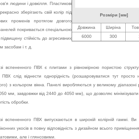
ов'я людини і довкілля. Пластикові
прекрасно зберігають свій колір під
Розміри [мм]
ових променів протягом довгого
Довжина
Ширіна
То
панелей покривається спеціальною
6000
300
підвищену стійкість до агресивних
 засобам і т. д.
x" зі вспененного ПВХ є плитами з рівномірною пористою структ
 ПВХ слід віднести однорідність (розшаровуватися тут просто н
лого) з кольором вікна. Панелі виробляються у великому діапазоні 
50 мм, завдовжки від 2440 до 4050 мм), що дозволяє мінімізувати 
тість обробки.
" зі вспененного ПВХ випускаються в широкій колірній гаммі. Ви
конних укосів в повну відповідність з дизайном всього приміщення
атовими, але і глянсовими.