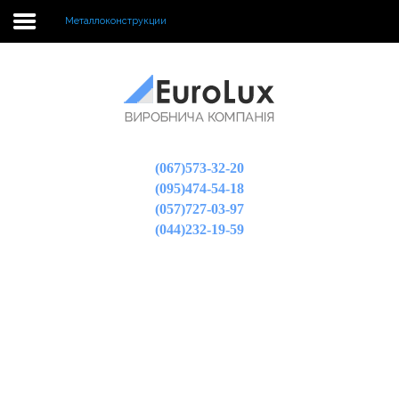
Металлоконструкции
EuroLux
Металлоконструкции
(067)573-32-20
Теплицы
(095)474-54-18
Поликарбонат
(057)727-03-97
(044)232-19-59
Парники
Пластиковые панели
Оконные откосы
Термошайбы